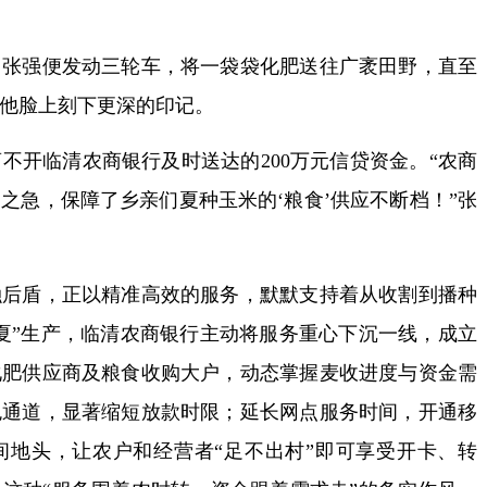
强便发动三轮车，将一袋袋化肥送往广袤田野，直至
他脸上刻下更深的印记。
开临清农商银行及时送达的200万元信贷资金。“农商
之急，保障了乡亲们夏种玉米的‘粮食’供应不断档！”张
盾，正以精准高效的服务，默默支持着从收割到播种
夏”生产，临清农商银行主动将服务重心下沉一线，成立
化肥供应商及粮食收购大户，动态掌握麦收进度与资金需
色通道，显著缩短放款时限；延长网点服务时间，开通移
间地头，让农户和经营者“足不出村”即可享受开卡、转