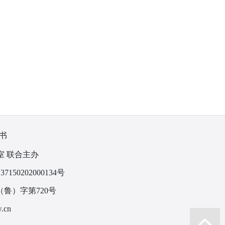
书
室 联合主办
150202000134号
鲁）字第720号
.cn