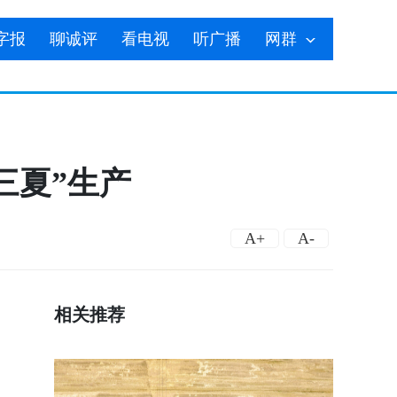
字报
聊诚评
看电视
听广播
网群
三夏”生产
A+
A-
相关推荐