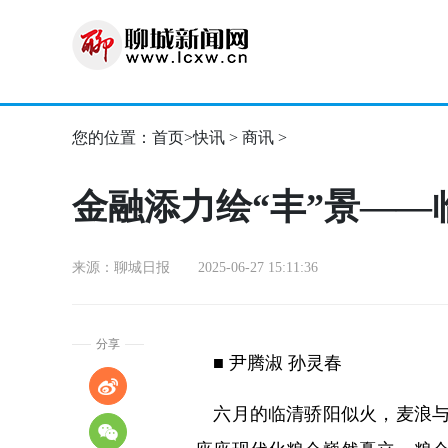
您的位置：
首页
>
快讯
>
商讯
>
金融添力绘“丰”景——
来源：聊城日报 2025-06-27 15:11:36
分享
■ 尹腾淑 孙灵春
六月的临清骄阳似火，麦浪与热