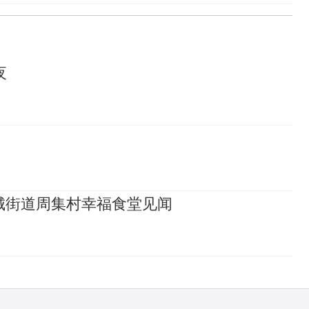
夜
城街道周集村幸福食堂见闻