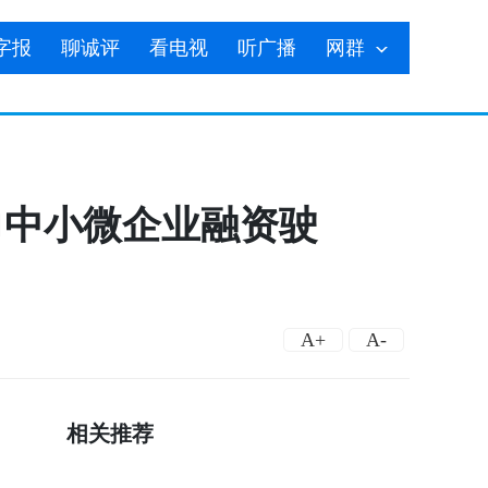
字报
聊诚评
看电视
听广播
网群
力中小微企业融资驶
A+
A-
相关推荐