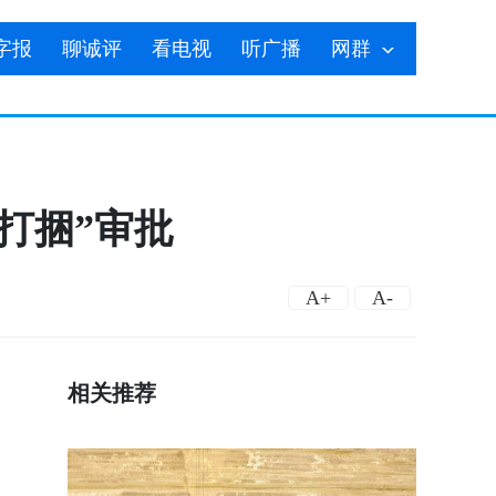
字报
聊诚评
看电视
听广播
网群
打捆”审批
A+
A-
相关推荐