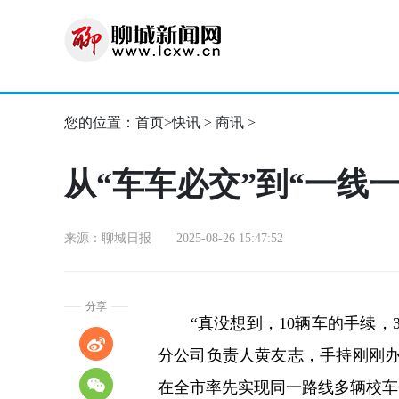
您的位置：
首页
>
快讯
>
商讯
>
从“车车必交”到“一线
来源：聊城日报 2025-08-26 15:47:52
分享
“真没想到，10辆车的手续，3
分公司负责人黄友志，手持刚刚
在全市率先实现同一路线多辆校车