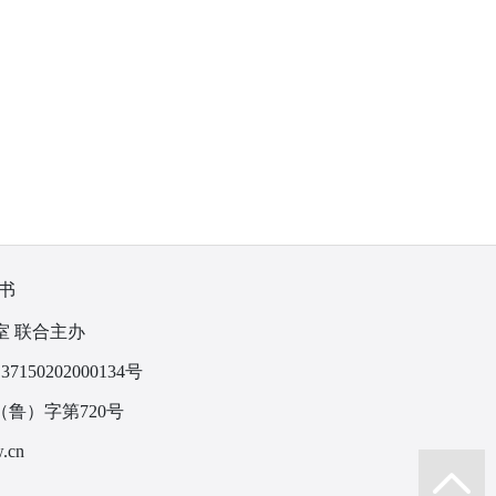
书
室 联合主办
150202000134号
鲁）字第720号
.cn