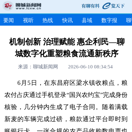
要闻
视听
热线
快讯
县域
数字报
聊
机制创新 治理赋能 惠企利民—聊
城数字化重塑粮食流通新秩序
来源：聊城新闻网 2026-06-10 08:34:54
6月5日，在东昌府区梁水镇收粮点，粮
农付占庆通过手机登录“国兴农约宝”完成身份
核验，几分钟内生成了电子合同。随着满载
新麦的车辆完成过磅，粮款通过平台即时到
账银行卡，一张合规的农产品收购数电票也