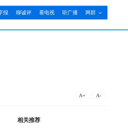
字报
聊诚评
看电视
听广播
网群
A+
A-
相关推荐