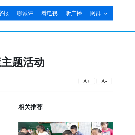
字报
聊诚评
看电视
听广播
网群
康主题活动
A+
A-
相关推荐