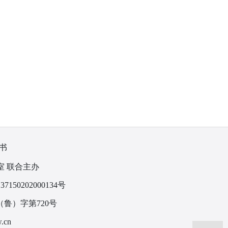
书
室 联合主办
150202000134号
鲁）字第720号
.cn