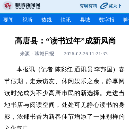
要闻
视听
热线
快讯
县域
数字报
聊
高唐县：“读书过年”成新风尚
来源：聊城日报 2026-02-26 11:21:33
本报讯（记者 陈彩红 通讯员 李邦国）春
节假期，走亲访友、休闲娱乐之余，静享阅
读时光成为不少高唐市民的新选择。走进当
地书店与阅读空间，处处可见静心读书的身
影，浓郁书香为新春佳节增添了一抹别样的
文化气息。