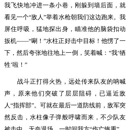
我飞快地冲进一条小巷，刚躲到墙后面，就
看见一个“敌人”举着水枪朝我们这边跑来。我
屏住呼吸，猛地探出身，瞄准他的脑袋扣动
扳机——“唰！”水柱正好击中目标！他愣了一
下，然后夸张地往地上一倒，笑着喊：“我‘牺
牲’啦！”
战斗正打得火热，远处传来队友的呐喊
声，原来他们突破了层层阻碍，已逼近敌
人“指挥部”。可就在最后一道防线前，敌军突
然反击，水柱像子弹般呼啸而来，不少队友
被击中，无奈退场，一时间我方“伤亡惨重”。