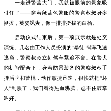
一走进警营大门，我就被眼前的景象吸
引住了——穿着藏蓝色警服的警察叔叔身姿
挺拔，英姿飒爽，像一排排挺拔的白杨。
启动仪式结束后，第一项展示就是处突
演练。几名由工作人员扮演的“暴徒”驾车飞速
逃窜，警察叔叔立刻驾车紧追不舍。在警犬
的机智配合下，身着防暴装备的警察叔叔手
持盾牌和警棍，动作敏捷迅速，很快就把“坏
人”制服了，我们看得热血沸腾，忍不住鼓掌
叫好。