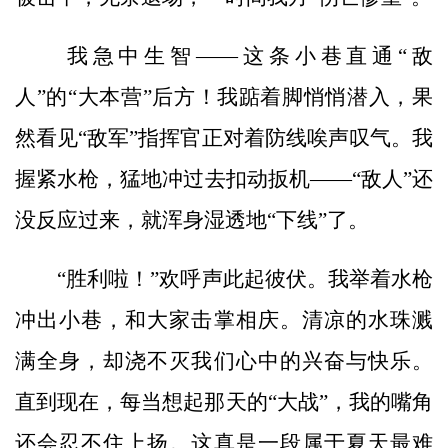
我急中生智——这条小巷直通“敌
人”的“大本营”后方！我踮着脚悄悄潜入，果
然看见“敌军”指挥官正对着防线唉声叹气。我
握紧水枪，猛地冲过去扣动扳机——“敌人”还
没反应过来，就浑身湿透地“下线”了。
“胜利啦！”欢呼声此起彼伏。我举着水枪
冲出小巷，和大家击掌相庆。清凉的水珠溅
满全身，却浇不灭我们心中的兴奋与快乐。
直到现在，每当想起那天的“大战”，我的嘴角
还会忍不住上扬。这真是一段属于夏天最难