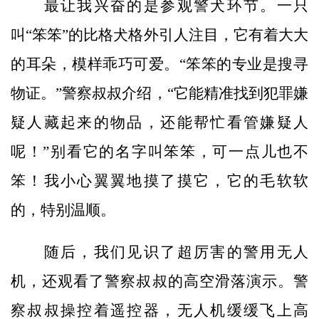
最让我兴奋的是参观警犬环节。一只
叫“笨笨”的比格犬格外引人注目，它有着大大
的耳朵，模样乖巧可爱。“笨笨的专业是搜寻
物证。”警察叔叔介绍，“它能精准找到犯罪嫌
疑人藏起来的物品，还能帮忙看管嫌疑人
呢！”别看它的名字叫笨笨，可一点儿也不
笨！我小心翼翼地摸了摸它，它的毛软软
的，特别温顺。
随后，我们见识了超厉害的警用无人
机，还观看了警察叔叔的高空滑落演示。警
察叔叔操控着遥控器，无人机缓缓飞上高