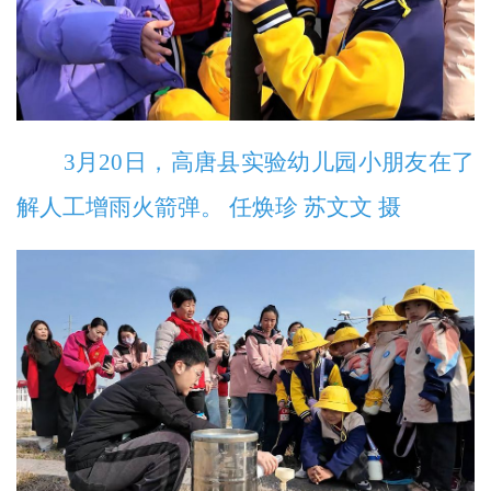
3月20日，高唐县实验幼儿园小朋友在了
解人工增雨火箭弹。 任焕珍 苏文文 摄