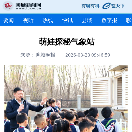
要闻
视听
热线
快讯
县域
数字报
聊
萌娃探秘气象站
来源：聊城晚报 2026-03-23 09:46:59