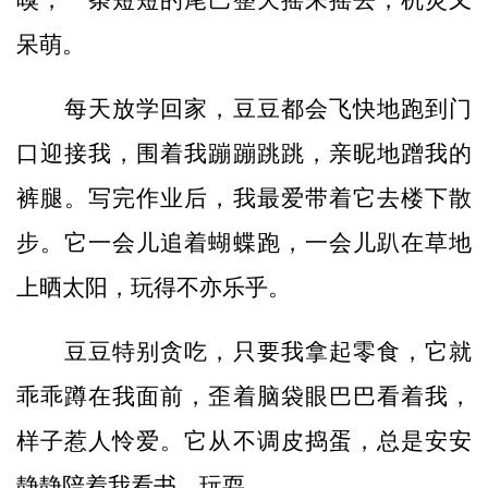
呆萌。
每天放学回家，豆豆都会飞快地跑到门
口迎接我，围着我蹦蹦跳跳，亲昵地蹭我的
裤腿。写完作业后，我最爱带着它去楼下散
步。它一会儿追着蝴蝶跑，一会儿趴在草地
上晒太阳，玩得不亦乐乎。
豆豆特别贪吃，只要我拿起零食，它就
乖乖蹲在我面前，歪着脑袋眼巴巴看着我，
样子惹人怜爱。它从不调皮捣蛋，总是安安
静静陪着我看书、玩耍。