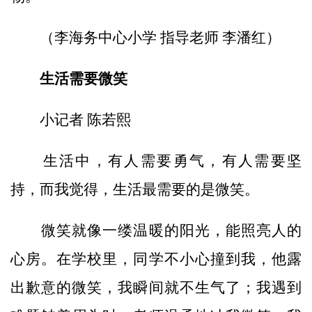
（李海务中心小学 指导老师 李潘红）
生活需要微笑
小记者 陈若熙
生活中，有人需要勇气，有人需要坚
持，而我觉得，生活最需要的是微笑。
微笑就像一缕温暖的阳光，能照亮人的
心房。在学校里，同学不小心撞到我，他露
出歉意的微笑，我瞬间就不生气了；我遇到