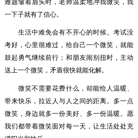
难题皱着眉头时，老师温柔地冲我微笑，我
一下子就有了信心。
生活中难免会有不开心的时候。考试没
考好，心里很难过，给自己一个微笑，就能
鼓起勇气继续前行；和朋友闹别扭时，主动
送上一个微笑，矛盾很快就能化解。
微笑不需要花费什么，却能给人温暖、
带来快乐，拉近人与人之间的距离。多一点
微笑，身边就多一份美好、多一份温暖。愿
我们都带着微笑面对每一天，让生活处处充