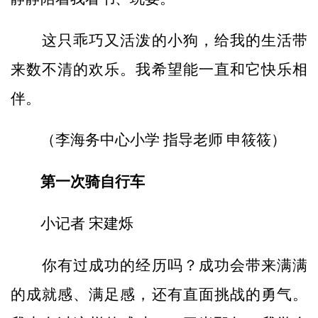
这只乖巧又活泼的小狗，给我的生活带
来数不清的欢乐。我希望能一直和它快乐相
伴。
（李海务中心小学 指导老师 申筱筱）
第一次骑自行车
小记者 宋建烁
你有过成功的经历吗？成功会带来满满
的成就感、满足感，还有直面挑战的勇气。