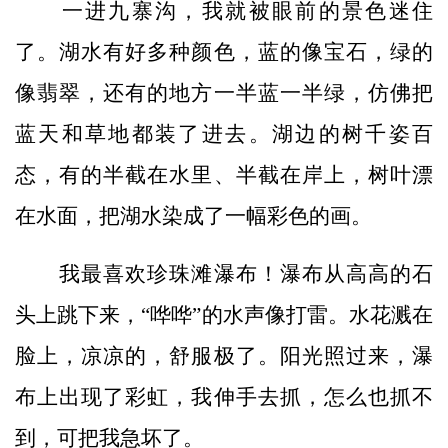
一进九寨沟，我就被眼前的景色迷住
了。湖水有好多种颜色，蓝的像宝石，绿的
像翡翠，还有的地方一半蓝一半绿，仿佛把
蓝天和草地都装了进去。湖边的树千姿百
态，有的半截在水里、半截在岸上，树叶漂
在水面，把湖水染成了一幅彩色的画。
我最喜欢珍珠滩瀑布！瀑布从高高的石
头上跳下来，“哗哗”的水声像打雷。水花溅在
脸上，凉凉的，舒服极了。阳光照过来，瀑
布上出现了彩虹，我伸手去抓，怎么也抓不
到，可把我急坏了。