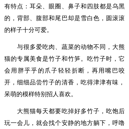
有特点：耳朵、眼圈、鼻子和四肢都是乌黑
的，背部、腹部和尾巴却是雪白色，圆滚滚
的样子十分可爱。
与很多爱吃肉、蔬菜的动物不同，大熊
猫的专属美食是竹子和竹笋。吃竹子时，它
会用胖乎乎的爪子轻轻折断，再用嘴巴咬
开，细细品尝竹子的清香，吃得津津有味，
呆萌的模样特别招人喜欢。
大熊猫每天都要吃掉好多竹子，吃饱后
玩一会儿，就会找个安静的地方躺下，呼噜