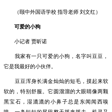
（颐中外国语学校 指导老师 刘文红）
可爱的小狗
小记者 贾昕诺
我家有一只可爱的小狗，名字叫豆豆，
它是我最好的小伙伴。
豆豆浑身长满金灿灿的短毛，摸起来软
软的，特别舒服。它圆溜溜的大眼睛像两颗
黑宝石，湿漉漉的小鼻子总是东闻闻西嗅
嗅，一条短短的尾巴整天摇来摇去，机灵又