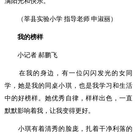
满阳光和快乐。
（莘县实验小学 指导老师 申淑丽）
我的榜样
小记者 郝鹏飞
在我的身边，有一位闪闪发光的女同
学，她是我的同桌小琪，也是我学习和生活
中的好榜样。她优秀自律，样样出色，一直
默默影响着我，让我变得更好。
小琪有着清秀的脸庞，扎着干净利落的