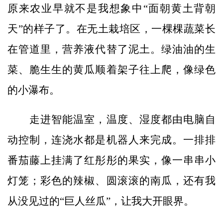
原来农业早就不是我想象中“面朝黄土背朝
天”的样子了。在无土栽培区，一棵棵蔬菜长
在管道里，营养液代替了泥土。绿油油的生
菜、脆生生的黄瓜顺着架子往上爬，像绿色
的小瀑布。
走进智能温室，温度、湿度都由电脑自
动控制，连浇水都是机器人来完成。一排排
番茄藤上挂满了红彤彤的果实，像一串串小
灯笼；彩色的辣椒、圆滚滚的南瓜，还有我
从没见过的“巨人丝瓜”，让我大开眼界。