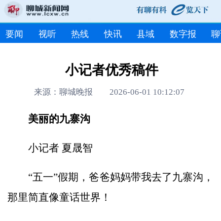
要闻
视听
热线
快讯
县域
数字报
聊
小记者优秀稿件
来源：聊城晚报 2026-06-01 10:12:07
美丽的九寨沟
小记者 夏晟智
“五一”假期，爸爸妈妈带我去了九寨沟，
那里简直像童话世界！