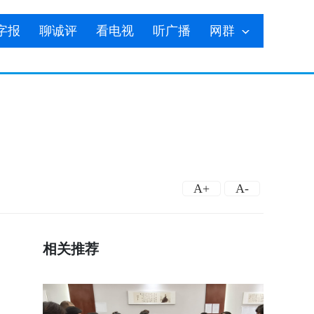
字报
聊诚评
看电视
听广播
网群
A+
A-
相关推荐