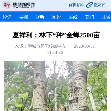
锐评
要闻
视听
图说
热线
部门
县域
夏祥利：林下“种”金蝉2500亩
来源：聊城市新闻传媒中心 2023-08-31
11:14:36