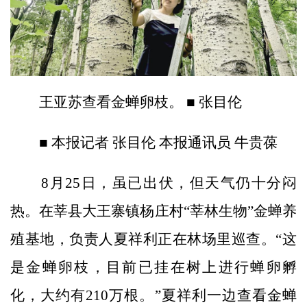
王亚苏查看金蝉卵枝。 ■ 张目伦
■ 本报记者 张目伦 本报通讯员 牛贵葆
8月25日，虽已出伏，但天气仍十分闷
热。在莘县大王寨镇杨庄村“莘林生物”金蝉养
殖基地，负责人夏祥利正在林场里巡查。“这
是金蝉卵枝，目前已挂在树上进行蝉卵孵
化，大约有210万根。”夏祥利一边查看金蝉