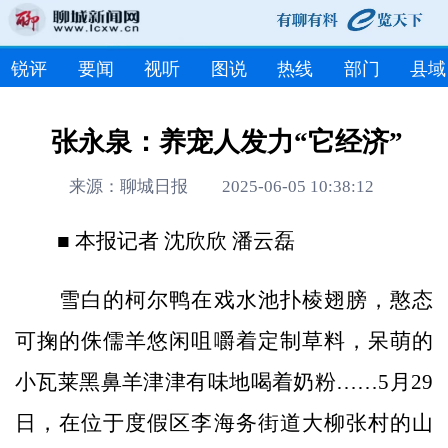
锐评
要闻
视听
图说
热线
部门
县域
张永泉：养宠人发力“它经济”
来源：聊城日报 2025-06-05 10:38:12
■ 本报记者 沈欣欣 潘云磊
雪白的柯尔鸭在戏水池扑棱翅膀，憨态
可掬的侏儒羊悠闲咀嚼着定制草料，呆萌的
小瓦莱黑鼻羊津津有味地喝着奶粉……5月29
日，在位于度假区李海务街道大柳张村的山