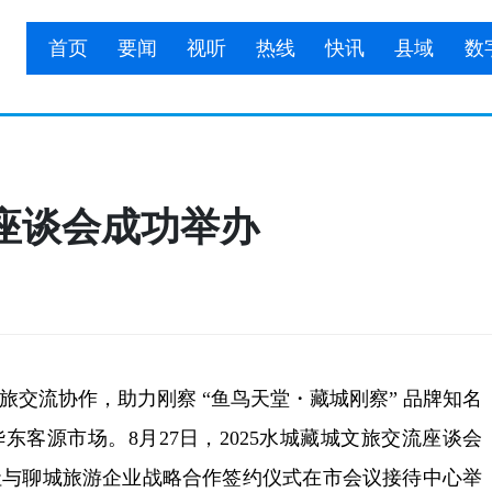
首页
要闻
视听
热线
快讯
县域
数
流座谈会成功举办
流协作，助力刚察 “鱼鸟天堂・藏城刚察” 品牌知名
客源市场。8月27日，2025水城藏城文旅交流座谈会
社与聊城旅游企业战略合作签约仪式在市会议接待中心举