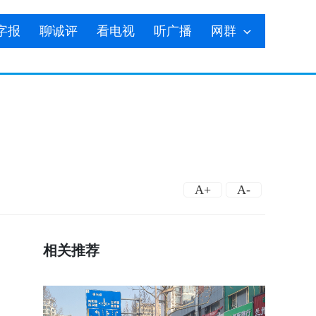
字报
聊诚评
看电视
听广播
网群
A+
A-
相关推荐