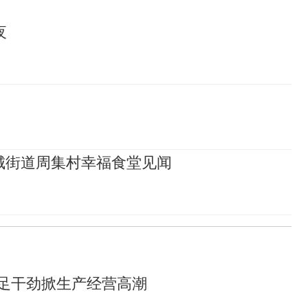
夜
城街道周集村幸福食堂见闻
鼓足干劲掀生产经营高潮