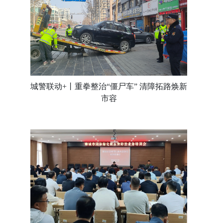
城警联动+丨重拳整治“僵尸车” 清障拓路焕新
市容