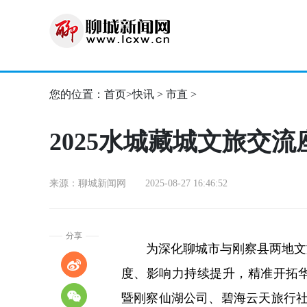
您的位置：
首页
>
快讯
>
市直
>
2025水城藏城文旅交
来源：聊城新闻网 2025-08-27 16:46:52
分享
为深化聊城市与刚察县两地文旅交
度、影响力持续提升，精准开拓华东
暨刚察仙湖公司、碧海云天旅行