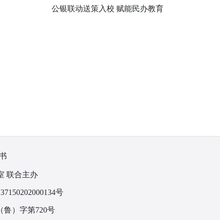
公银联动送策入校 赋能民办教育
书
室 联合主办
150202000134号
鲁）字第720号