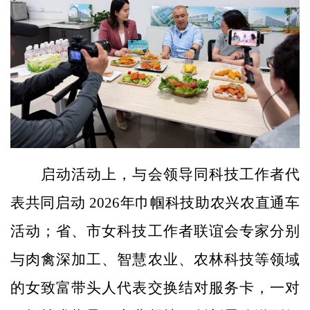
启动活动上，与会领导同科技工作者代
表共同启动 2026年巾帼科技助农兴农直通车
活动；省、市女科技工作者联谊会专家分别
与肉禽深加工、智慧农业、农林科技等领域
的女致富带头人代表交换结对服务卡，一对