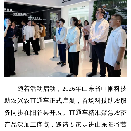
随着活动启动，2026年山东省巾帼科技
助农兴农直通车正式启航，首场科技助农服
务同步在阳谷县开展。直通车精准聚焦农畜
产品深加工痛点，邀请专家走进山东阳谷蒿