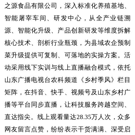
之源食品有限公司，深入标准化养殖基地、
智能屠宰车间、研发中心，从全产业链溯
源、智能化升级、产品创新研发等维度拆解
核心技术、剖析行业瓶颈，为县域农企预制
菜升级提供可复制、可落地的实操方案。活
动采用线下实训与线上直播融合模式，依托
山东广播电视台农科频道《乡村季风》栏目
矩阵，在抖音、快手、视频号及山东乡村广
播等平台同步直播，让科技服务跨越空间、
直达指尖。线上观看量达28.35万人次，众多
网友留言点赞，纷纷表示干货满满、深受启