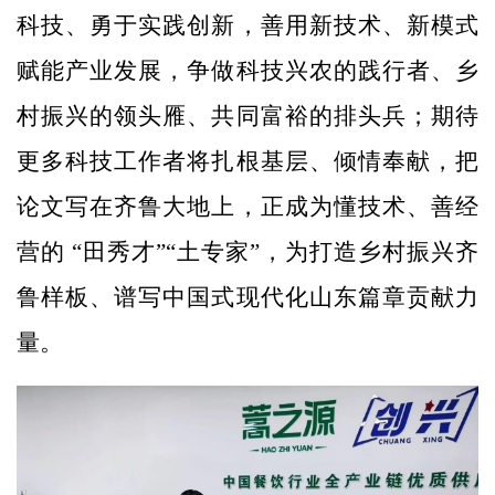
科技、勇于实践创新，善用新技术、新模式
赋能产业发展，争做科技兴农的践行者、乡
村振兴的领头雁、共同富裕的排头兵；期待
更多科技工作者将扎根基层、倾情奉献，把
论文写在齐鲁大地上，正成为懂技术、善经
营的 “田秀才”“土专家”，为打造乡村振兴齐
鲁样板、谱写中国式现代化山东篇章贡献力
量。