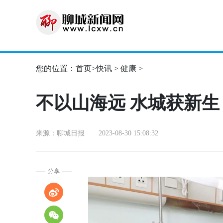
您的位置：
首页
>
快讯
>
健康
>
不以山海远 水城获新
来源：聊城日报 2023-08-30 15:08:32
分享