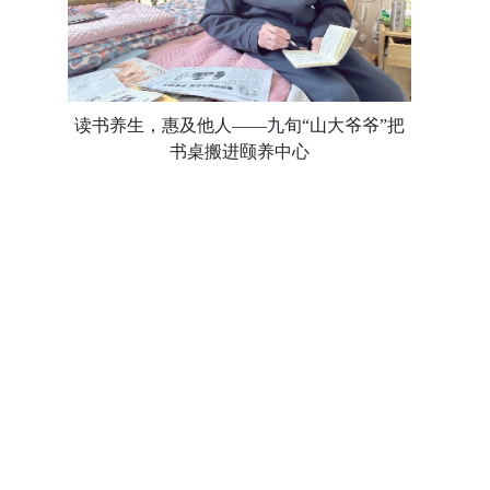
读书养生，惠及他人——九旬“山大爷爷”把
书桌搬进颐养中心