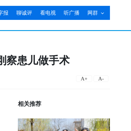
字报
聊诚评
看电视
听广播
网群
刚察患儿做手术
A+
A-
相关推荐