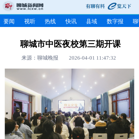
要闻
视听
热线
快讯
县域
数字报
聊
聊城市中医夜校第三期开课
来源：聊城晚报 2026-04-01 11:47:32