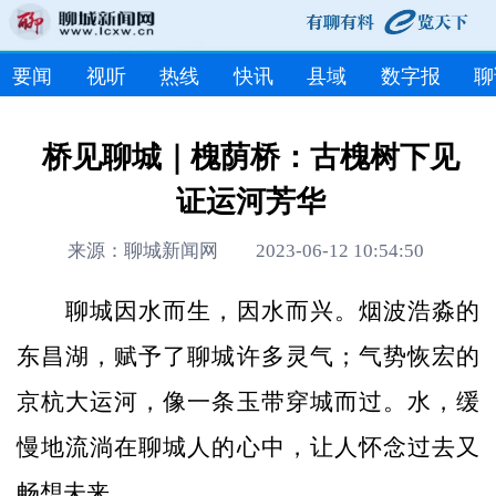
要闻
视听
热线
快讯
县域
数字报
聊
桥见聊城｜槐荫桥：古槐树下见
证运河芳华
来源：聊城新闻网 2023-06-12 10:54:50
聊城因水而生，因水而兴。烟波浩淼的
东昌湖，赋予了聊城许多灵气；气势恢宏的
京杭大运河，像一条玉带穿城而过。水，缓
慢地流淌在聊城人的心中，让人怀念过去又
畅想未来。