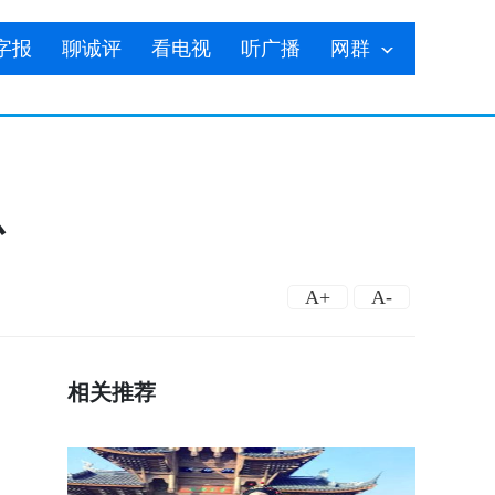
字报
聊诚评
看电视
听广播
网群
心
A+
A-
相关推荐