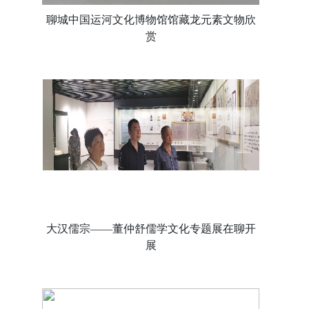
聊城中国运河文化博物馆馆藏龙元素文物欣
赏
大汉儒宗——董仲舒儒学文化专题展在聊开
展