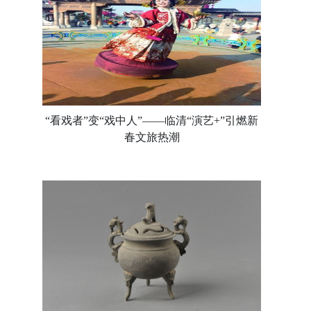
“看戏者”变“戏中人”——临清“演艺+”引燃新
春文旅热潮