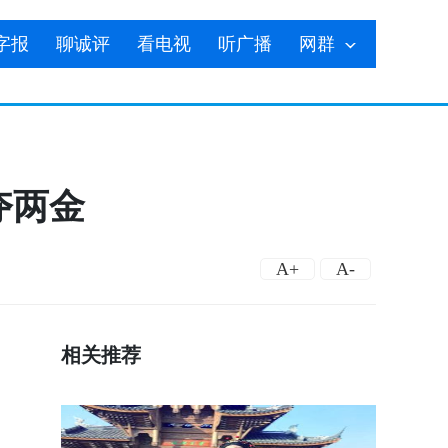
字报
聊诚评
看电视
听广播
网群
夺两金
A+
A-
相关推荐