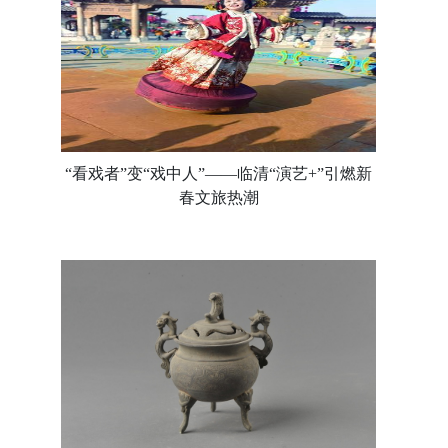
“看戏者”变“戏中人”——临清“演艺+”引燃新
春文旅热潮