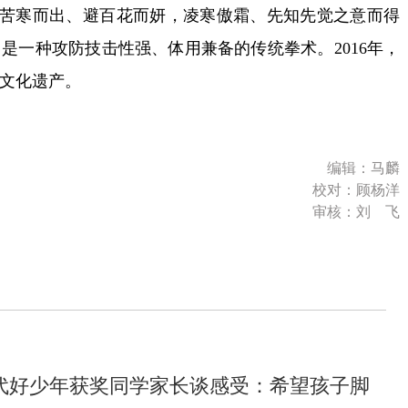
迎苦寒而出、避百花而妍，凌寒傲霜、先知先觉之意而得
是一种攻防技击性强、体用兼备的传统拳术。2016年，
文化遗产。
编辑：马麟
校对：顾杨洋
审核：刘 飞
代好少年获奖同学家长谈感受：希望孩子脚