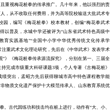
重视梅花桩拳的传承推广。几十年来，他以强烈的责
百人，从不收取任何费用，并为高等院校输送大批武术专
校园，编写《梅花桩拳》校本教材，创编“梅花拳武术
学得以普及，水城中学还被评为“山东省武术特色高级中
承教育实践基地”“全国中小学中华优秀传统文化传承学
常注重武术文化理论研究，先后在《中华武术》发表学术
术观”》《梅花桩拳传承源流探究》，分别在第一、三届全
主持完成市级重大科研课题3项，个人专著《古梅花桩》
于成绩突出，孟昭力先后获得聊城市高中特色课程教学能
省非物质文化遗产保护十大模范传承人、山东教育系统优
。古代因练功和技击均在桩上进行，动作有“大、小、