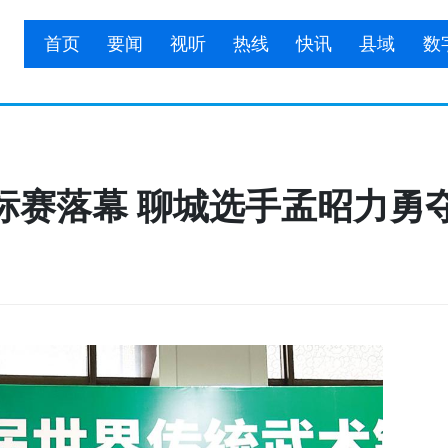
首页
要闻
视听
热线
快讯
县域
数
标赛落幕 聊城选手孟昭力勇