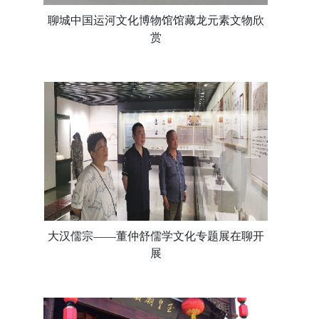
聊城中国运河文化博物馆馆藏龙元素文物欣
赏
大汉儒宗——董仲舒儒学文化专题展在聊开
展