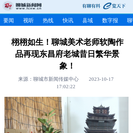
要闻
视听
热线
快讯
县域
数字报
聊
栩栩如生！聊城美术老师软陶作
品再现东昌府老城昔日繁华景
象！
来源：聊城市新闻传媒中心 2023-10-17
17:02:22