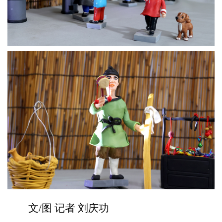
文/图 记者 刘庆功