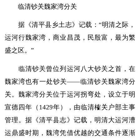
临清钞关魏家湾分关
据《清平县乡土志》记载：“明清之际，
运河行魏家湾，商业昌茂，民殷富，最为繁
盛之区。”
临清钞关曾位列运河八大钞关之首，在
魏家湾也有一处钞关——临清钞关魏家湾分
关。魏家湾分关位于运河拐弯处，设立于明
宣德四年（1429年），由临清榷关户部主事
管理。据《清平县志》记载，明清大运河漕
运鼎盛时期，魏湾凭借优越的交通条件逐渐