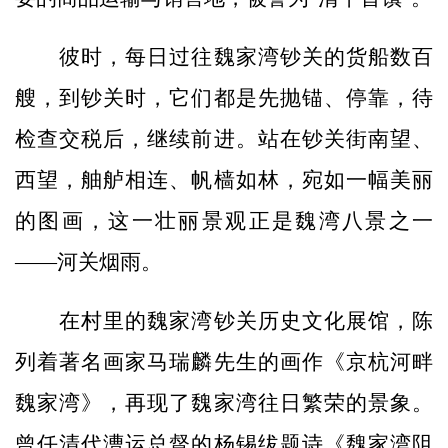
彼时，每日过往魏家湾钞关的货船数百
艘，到钞关时，它们都是先抛锚、停靠，待
检查交税后，继续前进。站在钞关街南望、
西望，舳舻相连、帆樯如林，宛如一幅美丽
的图画，这一壮丽景观正是魏湾八景之一
——河关烟雨。
在村里的魏家湾钞关历史文化展馆，陈
列着著名画家马瑞麟先生的画作《京杭河畔
魏家湾》，再现了魏家湾往日繁荣的景象。
曾任清代漕运总督的杨锡绂题诗《魏家湾阻