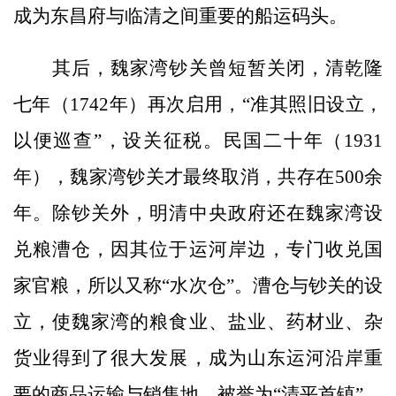
成为东昌府与临清之间重要的船运码头。
其后，魏家湾钞关曾短暂关闭，清乾隆
七年（1742年）再次启用，“准其照旧设立，
以便巡查”，设关征税。民国二十年（1931
年），魏家湾钞关才最终取消，共存在500余
年。除钞关外，明清中央政府还在魏家湾设
兑粮漕仓，因其位于运河岸边，专门收兑国
家官粮，所以又称“水次仓”。漕仓与钞关的设
立，使魏家湾的粮食业、盐业、药材业、杂
货业得到了很大发展，成为山东运河沿岸重
要的商品运输与销售地，被誉为“清平首镇”。