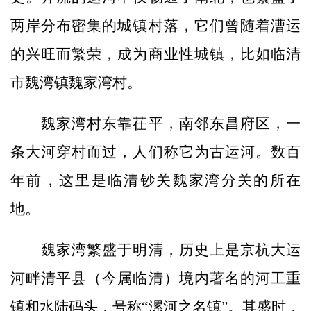
两岸分布密集的城镇村落，它们曾随着漕运
的兴旺而繁荣，成为商业性城镇，比如临清
市魏湾镇魏家湾村。
魏家湾村东靠茌平，南邻东昌府区，一
条大河穿村而过，人们称它为古运河。数百
年前，这里是临清钞关魏家湾分关的所在
地。
魏家湾繁盛于明清，历史上是京杭大运
河畔清平县（今属临清）境内著名的河工重
镇和水陆码头，号称“漯河之名镇”。其盛时，