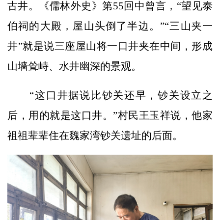
古井。《儒林外史》第55回中曾言，“望见泰
伯祠的大殿，屋山头倒了半边。”“三山夹一
井”就是说三座屋山将一口井夹在中间，形成
山墙耸峙、水井幽深的景观。
“这口井据说比钞关还早，钞关设立之
后，用的就是这口井。”村民王玉祥说，他家
祖祖辈辈住在魏家湾钞关遗址的后面。