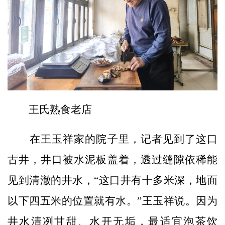
王氏熟食老店
在王玉祥家的院子里，记者见到了这口
古井，井口被水泥板盖着，透过缝隙依稀能
见到清澈的井水，“这口井有十多米深，地面
以下四五米的位置就有水。”王玉祥说。因为
井水清冽甘甜、水开无垢，最适宜泡茶饮