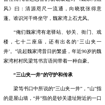
风》曰：清源咫尺一流通，向晓犹张得意
蓬。谁识河干终坐守，魏家湾上石尤风。
“俺们魏家湾有老驿站、钞关、衙门、戏
楼，七十二座庙，还有出名的‘三山夹一
井’。”说起魏家湾昔日的繁盛，年近90岁的魏
家湾村村民梁笃书言语间带着一种自豪。
“三山夹一井”的守护和传承
梁笃书口中所说的“三山夹一井”，“山”指
的是屋山墙，“井”指的是钞关遗址附近的一口