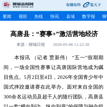
要闻
视听
热线
快讯
县域
数字报
聊
高唐县：“赛事+”激活营地经济
来源：聊城日报 2026-05-06 11:22:20
本报讯 （记者 贾新伟） “五一”假期期
间，一场全国性赛事让高唐国际营地成为瞩
目焦点。5月2日至4日，2026年全国青少年中
国式摔跤邀请赛在此举办。面对来自全国的
300余名运动员及超千人的随行团队，高唐县
以一套“横向到边、纵向到底”的保障与融合组