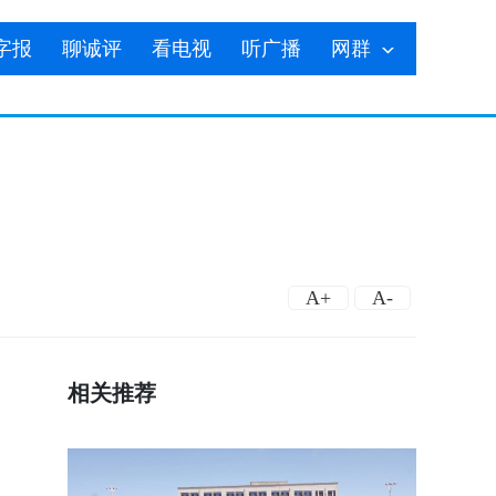
字报
聊诚评
看电视
听广播
网群
A+
A-
相关推荐