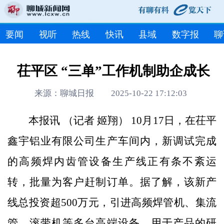
要闻
视听
热线
快讯
县域
数字报
聊
茌平区 “三单”工作机制助企成长
来源：聊城日报 2025-10-22 17:12:03
本报讯 （记者 姬翔） 10月17日，在茌平
鑫宇铝业有限公司生产车间内，新调试完成
的高频焊内齿管设备生产线正有条不紊运
转，批量为客户赶制订单。据了解，该新产
线总投资超500万元，引进高频焊管机、集流
管、滚带机等多台高端设备，用于产品的研