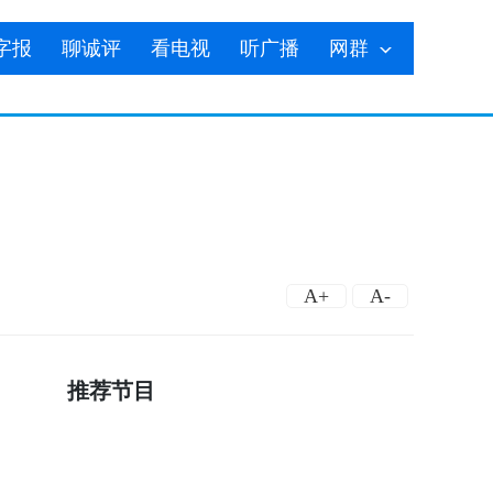
字报
聊诚评
看电视
听广播
网群
A+
A-
推荐节目