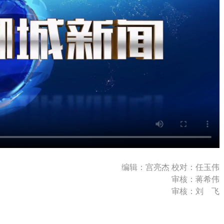
编辑：宫亮杰 校对：任玉伟
审核：蒋希伟
审核：刘 飞