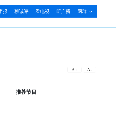
字报
聊诚评
看电视
听广播
网群
A+
A-
推荐节目