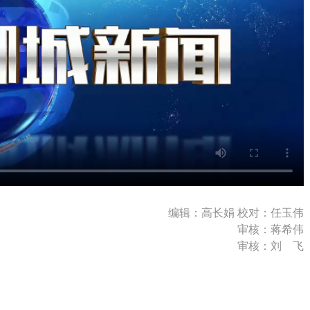
编辑：高长娟 校对：任玉伟
审核：蒋希伟
审核：刘 飞