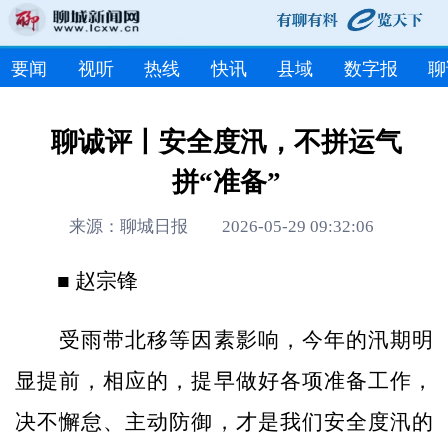
要闻
视听
热线
快讯
县域
数字报
聊
聊诚评丨安全度汛，不拼运气
拼“准备”
来源：聊城日报 2026-05-29 09:32:06
■ 赵宗锋
受雨带北移等因素影响，今年的汛期明
显提前，相应的，提早做好各项准备工作，
决不懈怠、主动防御，才是我们安全度汛的