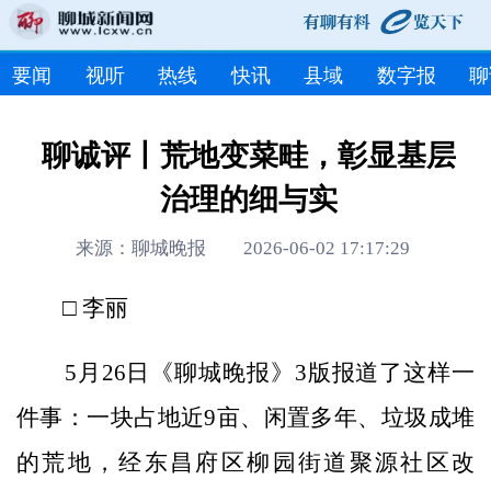
要闻
视听
热线
快讯
县域
数字报
聊
聊诚评丨荒地变菜畦，彰显基层
治理的细与实
来源：聊城晚报 2026-06-02 17:17:29
□ 李丽
5月26日《聊城晚报》3版报道了这样一
件事：一块占地近9亩、闲置多年、垃圾成堆
的荒地，经东昌府区柳园街道聚源社区改