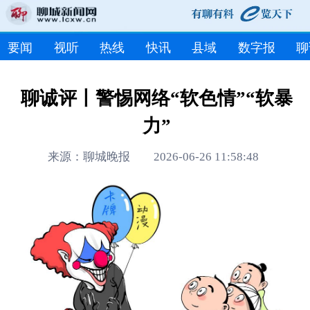
要闻
视听
热线
快讯
县域
数字报
聊
聊诚评丨警惕网络“软色情”“软暴
力”
来源：聊城晚报 2026-06-26 11:58:48