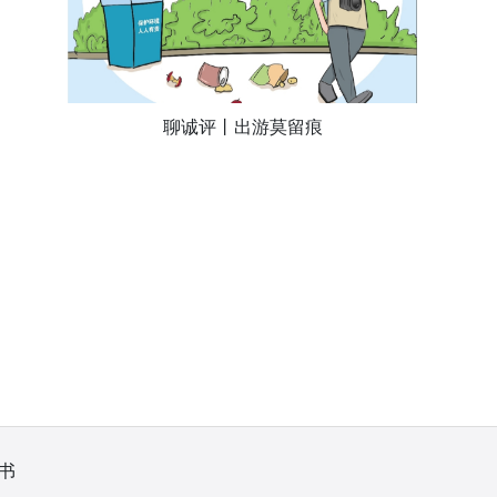
聊诚评丨出游莫留痕
书