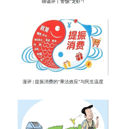
聊诚评丨警惕“龙虾”!
漫评 | 提振消费的“乘法效应”与民生温度