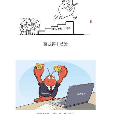
聊诚评丨歧途