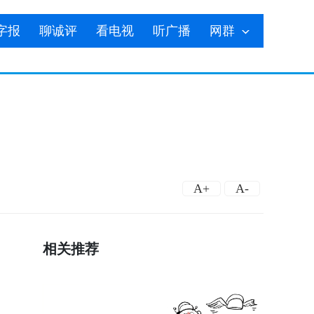
字报
聊诚评
看电视
听广播
网群
A+
A-
相关推荐