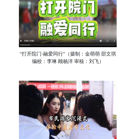
“打开院门·融爱同行”（摄制：金萌萌 邵文琪
编校：李琳 顾杨洋 审核：刘飞）