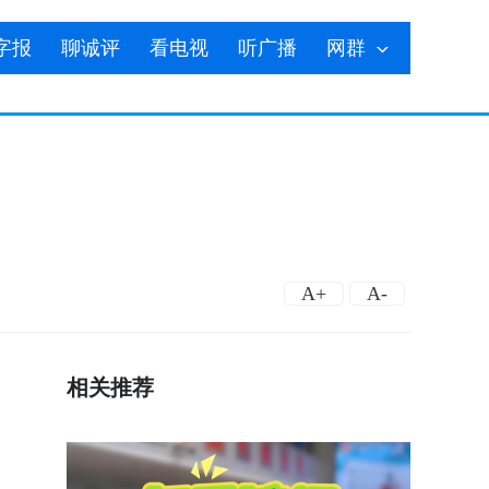
字报
聊诚评
看电视
听广播
网群
A+
A-
相关推荐