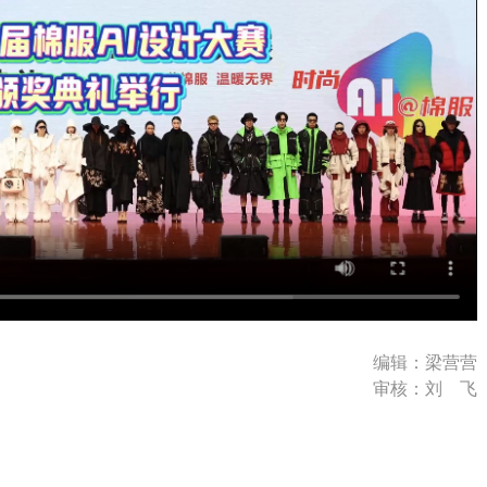
编辑：梁营营
审核：刘 飞