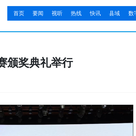
首页
要闻
视听
热线
快讯
县域
数
大赛颁奖典礼举行