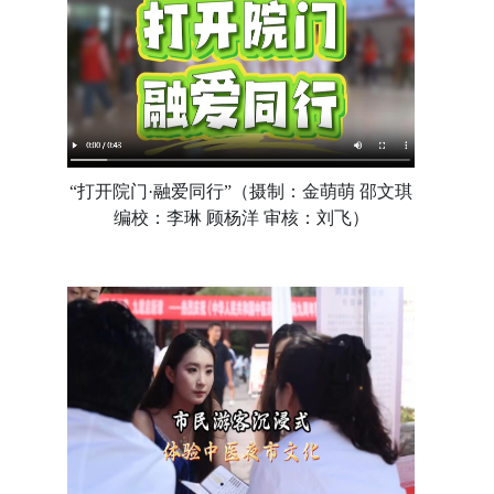
“打开院门·融爱同行”（摄制：金萌萌 邵文琪
编校：李琳 顾杨洋 审核：刘飞）