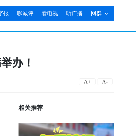
字报
聊诚评
看电视
听广播
网群
满举办！
A+
A-
相关推荐