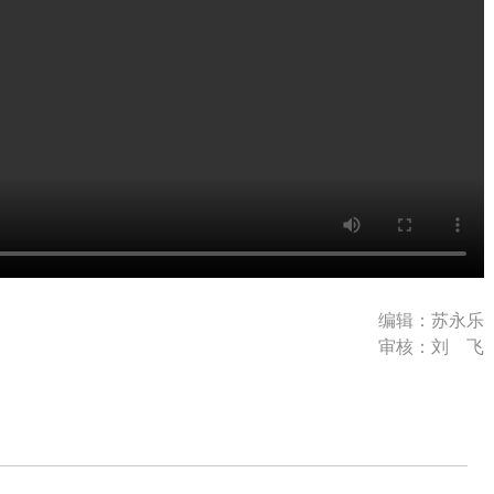
编辑：苏永乐
审核：刘 飞