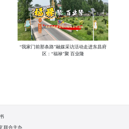
“我家门前那条路”融媒采访活动走进东昌府
区：“福禄”聚 百业隆
书
室 联合主办