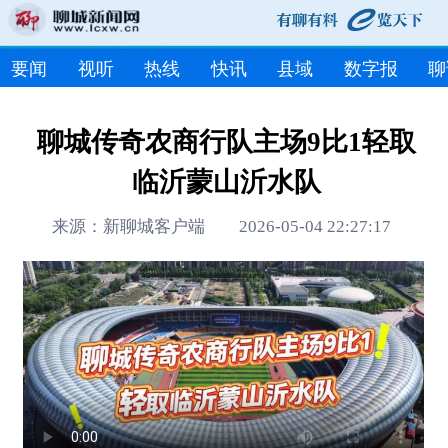
要闻
视听
热线
快讯
县域
数字报
聊
聊城传奇农商行队主场9比1轻取
临沂蒙山沂水队
来源：新聊城客户端 2026-05-04 22:27:17