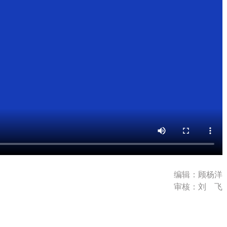
编辑：顾杨洋
审核：刘 飞