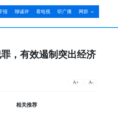
字报
聊诚评
看电视
听广播
网群
犯罪，有效遏制突出经济
A+
A-
相关推荐