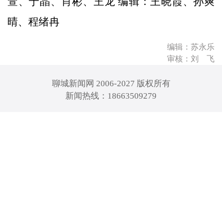
萱、于晶、肖彬、王龙 编辑：王晓霞、孙爽
晴、程绪冉
编辑：苏永乐
审核：刘 飞
聊城新闻网 2006-2027 版权所有
新闻热线：18663509279