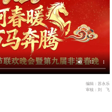
编辑：苏永乐
审核：刘 飞