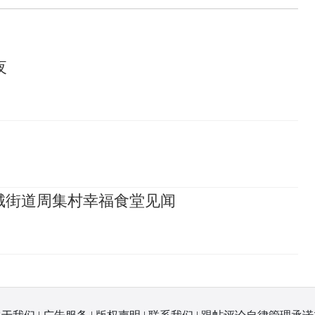
夜
城街道周集村幸福食堂见闻