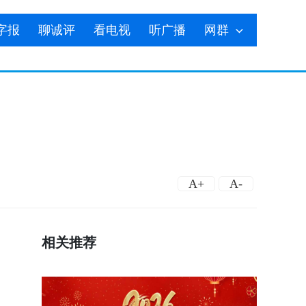
字报
聊诚评
看电视
听广播
网群
A+
A-
相关推荐