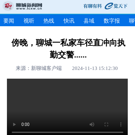
要闻
视听
热线
快讯
县域
数字报
聊
傍晚，聊城一私家车径直冲向执
勤交警......
来源：新聊城客户端 2024-11-13 15:12:30