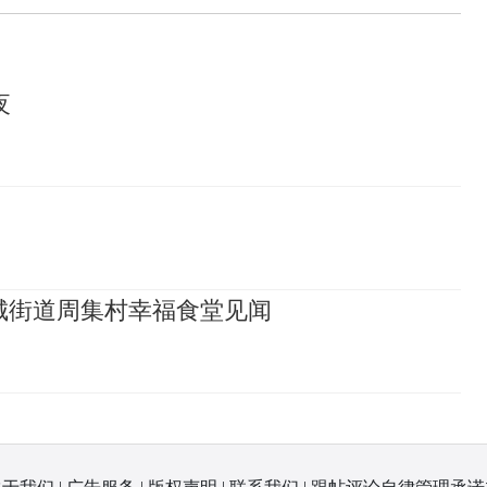
夜
城街道周集村幸福食堂见闻