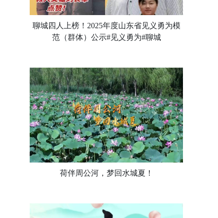
聊城四人上榜！2025年度山东省见义勇为模
范（群体）公示#见义勇为#聊城
荷伴周公河，梦回水城夏！