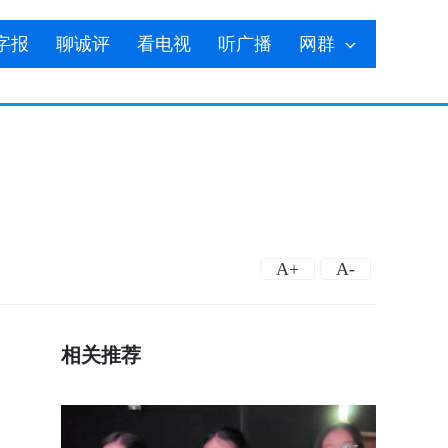
字报
聊诚评
看电视
听广播
网群
A+
A-
相关推荐