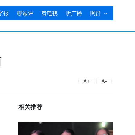
字报
聊诚评
看电视
听广播
网群
雨
A+
A-
相关推荐