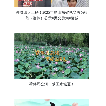
聊城四人上榜！2025年度山东省见义勇为模
范（群体）公示#见义勇为#聊城
荷伴周公河，梦回水城夏！