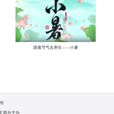
跟着节气去养生——小暑
书
室 联合主办