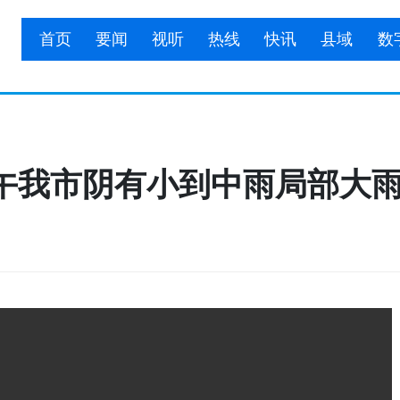
首页
要闻
视听
热线
快讯
县域
数
午我市阴有小到中雨局部大