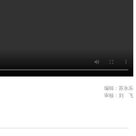
编辑：苏永乐
审核：刘 飞