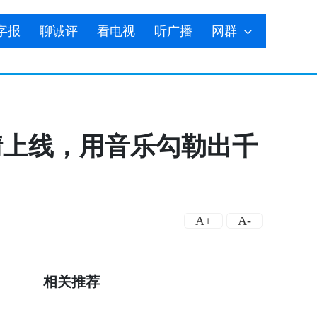
字报
聊诚评
看电视
听广播
网群
情上线，用音乐勾勒出千
A+
A-
相关推荐