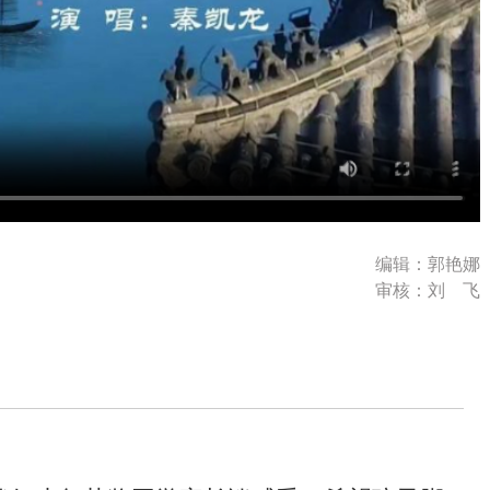
编辑：郭艳娜
审核：刘 飞