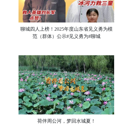
聊城四人上榜！2025年度山东省见义勇为模
范（群体）公示#见义勇为#聊城
荷伴周公河，梦回水城夏！