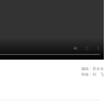
编辑：苏永乐
审核：刘 飞