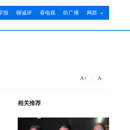
字报
聊诚评
看电视
听广播
网群
A+
A-
相关推荐