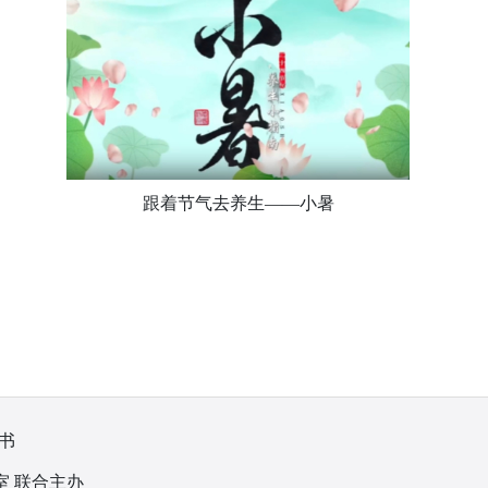
跟着节气去养生——小暑
书
室 联合主办