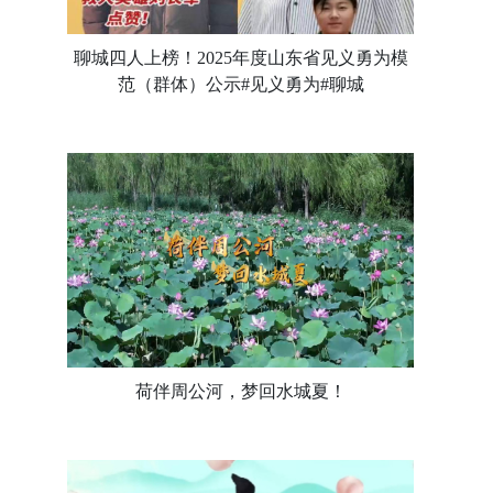
聊城四人上榜！2025年度山东省见义勇为模
范（群体）公示#见义勇为#聊城
荷伴周公河，梦回水城夏！