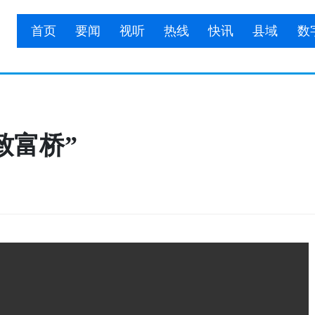
首页
要闻
视听
热线
快讯
县域
数
致富桥”