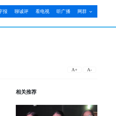
字报
聊诚评
看电视
听广播
网群
A+
A-
相关推荐