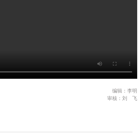
编辑：李明
审核：刘 飞