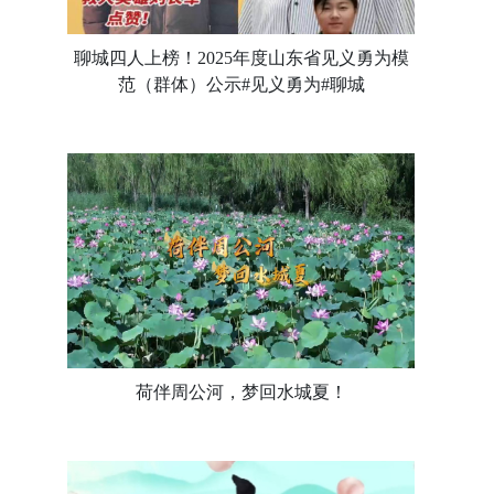
聊城四人上榜！2025年度山东省见义勇为模
范（群体）公示#见义勇为#聊城
荷伴周公河，梦回水城夏！