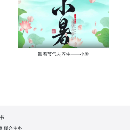
跟着节气去养生——小暑
书
室 联合主办