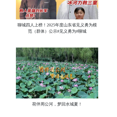
聊城四人上榜！2025年度山东省见义勇为模
范（群体）公示#见义勇为#聊城
荷伴周公河，梦回水城夏！