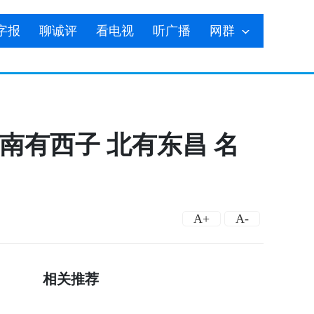
字报
聊诚评
看电视
听广播
网群
“南有西子 北有东昌 名
A+
A-
相关推荐