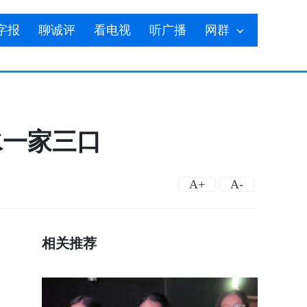
字报
聊诚评
看电视
听广播
网群
水一家三口
A+
A-
相关推荐