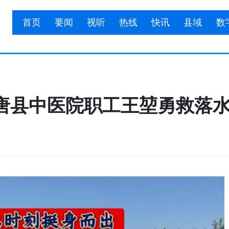
首页
要闻
视听
热线
快讯
县域
数
唐县中医院职工王堃勇救落