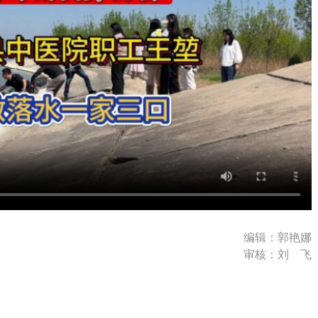
编辑：郭艳娜
审核：刘 飞