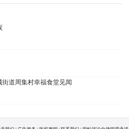
夜
城街道周集村幸福食堂见闻