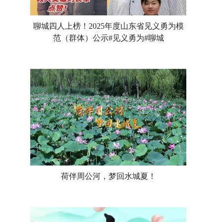
聊城四人上榜！2025年度山东省见义勇为模
范（群体）公示#见义勇为#聊城
荷伴周公河，梦回水城夏！