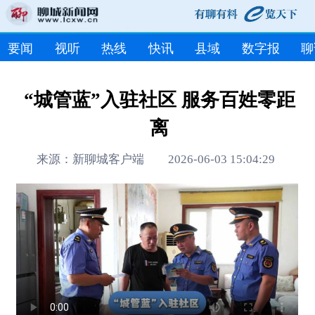
要闻
视听
热线
快讯
县域
数字报
聊
“城管蓝”入驻社区 服务百姓零距
离
来源：新聊城客户端 2026-06-03 15:04:29