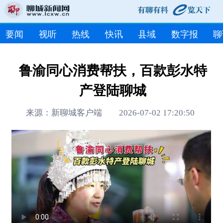
要闻
视听
热线
快讯
县域
数字报
聊
鲁渝同心消费帮扶，百款彭水特
产登陆聊城
来源：新聊城客户端 2026-07-02 17:20:50