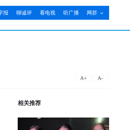
字报
聊诚评
看电视
听广播
网群
A+
A-
相关推荐