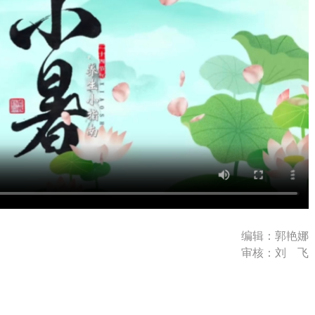
编辑：郭艳娜
审核：刘 飞