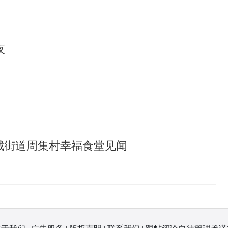
夜
城街道周集村幸福食堂见闻