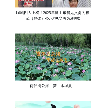
聊城四人上榜！2025年度山东省见义勇为模
范（群体）公示#见义勇为#聊城
荷伴周公河，梦回水城夏！