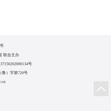
书
室 联合主办
150202000134号
鲁）字第720号
.cn