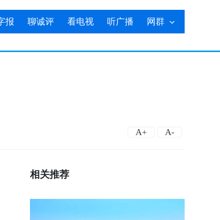
字报
聊诚评
看电视
听广播
网群
A+
A-
相关推荐