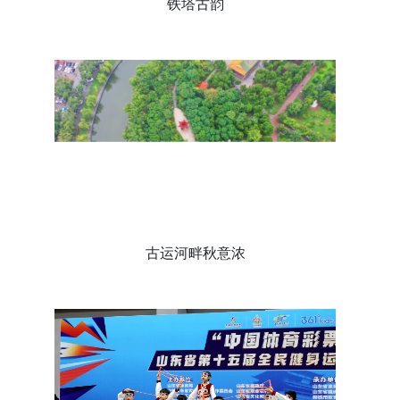
铁塔古韵
古运河畔秋意浓