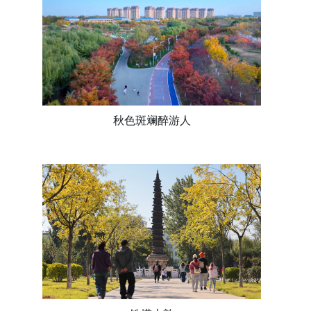
秋色斑斓醉游人