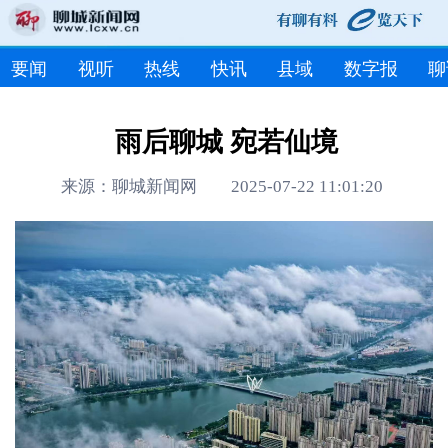
要闻
视听
热线
快讯
县域
数字报
聊
雨后聊城 宛若仙境
来源：聊城新闻网 2025-07-22 11:01:20